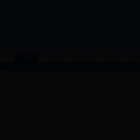
首页
信息公开
政策法规
行政许可
普
今天是
首页
>
机构简介
>
领导简介
365bet备用网领导简介