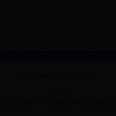
法规
行政许可
普遍服务
市场监管
行业统计
人事
局办公室到淄博市邮政管理局考察学习
2017-12-13
、纪检、人事、财务管理等工作再上新台阶，近
习。