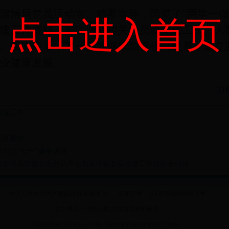
点击进入首页
博局党员活动室、档案室等，阅览了“两学一做
建工作资料，与淄博局相关人员就党建工作、人
。双方表示，下一步要继续加强横向联系，建立
业健康发展。
[
打
建设工作
习班精神
书记“七一”重要讲话
政管理系统落实全面从严治党要求暨基层党建工作培训会精神
中华人民共和国国家邮政局 版权所有 备案序号：京ICP备08008301号
主办单位：中华人民共和国国家邮政局
State Post Bureau of The People's Republic of China