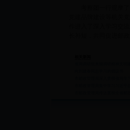
考察团一行观摩了淄
党建品牌建设等机关党
作进入了深入学习交流
长补短，共同促进邮政
相关新闻
省局调研组来烟调研精神文明
向刘建春同志学习的倡议书
市邮政管理局深入贯彻省局学
市邮政管理局集中学习习近平总
市邮政管理局传达贯彻全省邮